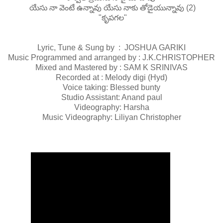
యేసు నా వెంటే ఉన్నావు యేసు నాకు తోడైయున్నావు (2)
"కృపగల"
Lyric, Tune & Sung by : JOSHUA GARIKI
Music Programmed and arranged by : J.K.CHRISTOPHER
Mixed and Mastered by : SAM K SRINIVAS
Recorded at : Melody digi (Hyd)
Voice taking: Blessed bunty
Studio Assistant: Anand paul
Videography: Harsha
Music Videography: Liliyan Christopher