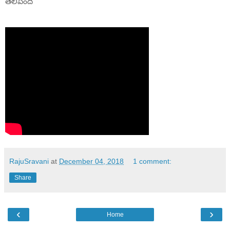
తెలిపింది
RajuSravani
at
December 04, 2018
1 comment:
Share
‹
›
Home