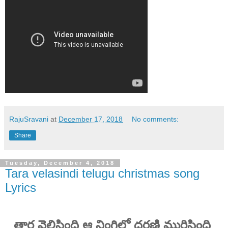
RajuSravani
at
December 17, 2018
No comments:
Share
Tuesday, December 4, 2018
Tara velasindi telugu christmas song
Lyrics
తార వెలిసింది ఆ నింగిలో ధరణి మురిసింది