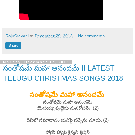
RajuSravani
at
December 29, 2018
No comments:
Share
Monday, December 17, 2018
సంతోషమే మహా ఆనందమే II LATEST
TELUGU CHRISTMAS SONGS 2018
సంతోషమే మహా ఆనందమే
సంతోషమే మహ ఆనందమే
యేసయ్య పుట్టెను మనకోసమే (2)
దివిలో సమాధానం భువిపై వచ్చెను చూడు. (2)
హ్యాపీ హ్యాపీ క్రిస్మస్ క్రిస్మస్