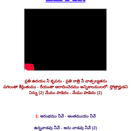
ప్రతి ఉదయం నీ కృపను - ప్రతి రాత్రి నీ వాత్సల్యతను
పగలంతా కీర్తింతుము - రేయంతా ఆరాదించెదము అన్నికాలములలో- స్తోత్రార్హుడని
నిన్ను (2) మేము పాడెదం - మేము పాడెదం (2)
1.
ఆరంభము నీవే - అంతముయు నీవే
ఉన్నవాడవు నీవే - అను వాడవు నీవే (2)